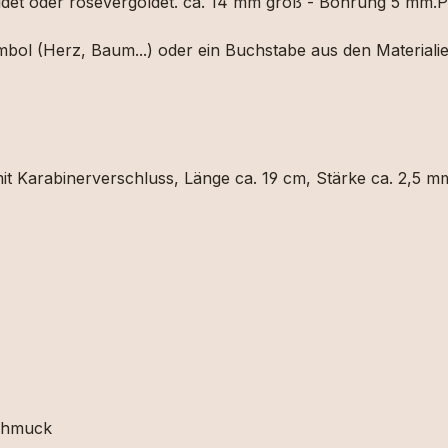
oldet oder rosévergoldet. ca. 14 mm groß - Bohrung 5 mm.P
ol (Herz, Baum...) oder ein Buchstabe aus den Materialien
mit Karabinerverschluss, Länge ca. 19 cm, Stärke ca. 2,5 m
schmuck