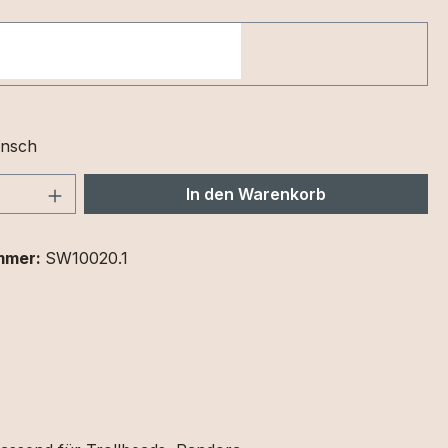
nsch
 Anzahl: Gib den gewünschten Wert ein 
In den Warenkorb
mmer:
SW10020.1