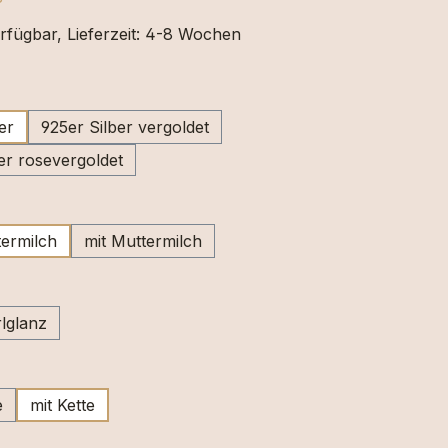
rfügbar, Lieferzeit: 4-8 Wochen
swählen
er
925er Silber vergoldet
er rosevergoldet
wählen
ermilch
mit Muttermilch
swählen
lglanz
ählen
e
mit Kette