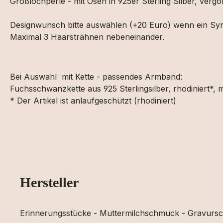
Großlochperle - mit Ösen in 925er Sterling Silber, verg
Designwunsch bitte auswählen (+20 Euro) wenn ein Symb
Maximal 3 Haarsträhnen nebeneinander.
Bei Auswahl mit Kette - passendes Armband:
Fuchsschwanzkette aus 925 Sterlingsilber, rhodiniert*, 
* Der Artikel ist anlaufgeschützt (rhodiniert)
Hersteller
Erinnerungsstücke - Muttermilchschmuck - Gravur