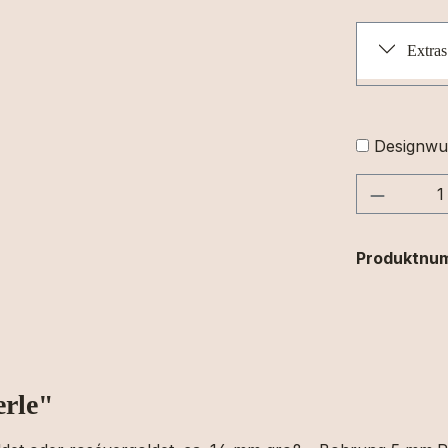
Extras
Designwu
Produkt
Produktnu
erle"