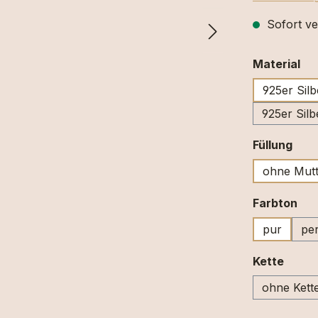
Sofort ve
au
Material
925er Silb
925er Silb
aus
Füllung
ohne Mutt
au
Farbton
pur
per
ausw
Kette
ohne Kett