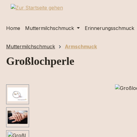
m Hauptinhalt springen
Zur Suche springen
Zur Hauptnavigation springen
Home
Muttermilchschmuck
Erinnerungsschmuck
Muttermilchschmuck
Armschmuck
Großlochperle
Bildergalerie überspringen