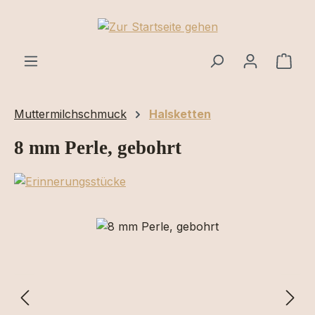
Zum Hauptinhalt springen
Ware
Muttermilchschmuck
Halsketten
8 mm Perle, gebohrt
Bildergalerie überspringen