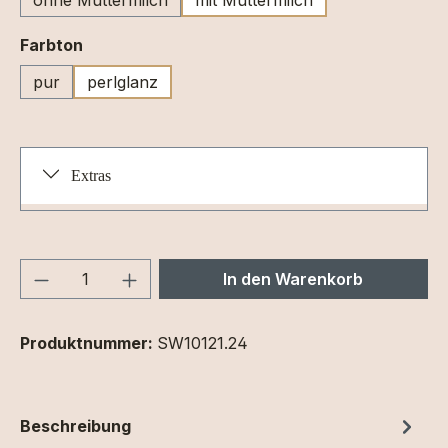
auswählen
Farbton
pur
perlglanz
Extras
Produkt Anzahl: Gib den gewünschten We
In den Warenkorb
Produktnummer:
SW10121.24
Beschreibung