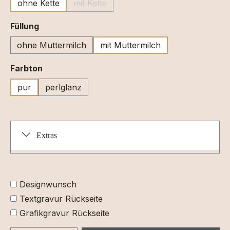
ohne Kette
mit Kette
(Diese Option ist zurzeit nicht verfügbar.)
auswählen
Füllung
ohne Muttermilch
mit Muttermilch
auswählen
Farbton
pur
perlglanz
Extras
Designwunsch
Textgravur Rückseite
Grafikgravur Rückseite