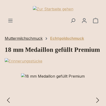
Zum Hauptinhalt springen
Ware
Muttermilchschmuck
Echtgoldschmuck
18 mm Medaillon gefüllt Premium
Bildergalerie überspringen