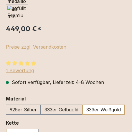
449,00 €
*
Preise zzgl. Versandkosten
Durchschnittliche Bewertung von 5 von 5 Sternen
1 Bewertung
Sofort verfügbar, Lieferzeit: 4-8 Wochen
auswählen
Material
925er Silber
333er Gelbgold
333er Weißgold
auswählen
Kette