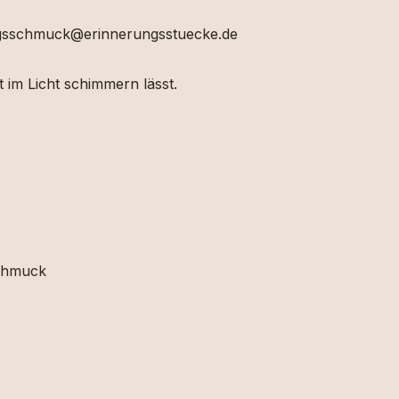
ungsschmuck@erinnerungsstuecke.de
t im Licht schimmern lässt.
schmuck