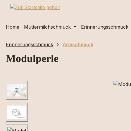
m Hauptinhalt springen
Zur Suche springen
Zur Hauptnavigation springen
Home
Muttermilchschmuck
Erinnerungsschmuck
Erinnerungsschmuck
Armschmuck
Modulperle
Bildergalerie überspringen