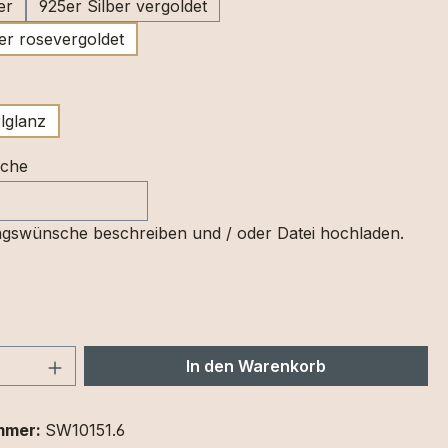
er
925er Silber vergoldet
er rosevergoldet
swählen
lglanz
sche
gswünsche beschreiben und / oder Datei hochladen.
 Anzahl: Gib den gewünschten Wert ein 
In den Warenkorb
mmer:
SW10151.6