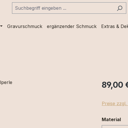
Gravurschmuck
ergänzender Schmuck
Extras & De
89,00 
Preise zzgl
au
Material