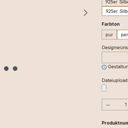
925er Silb
925er Silb
au
Farbton
pur
per
Designwün
Gestaltun
Dateiupload
Produkt
Produktnu