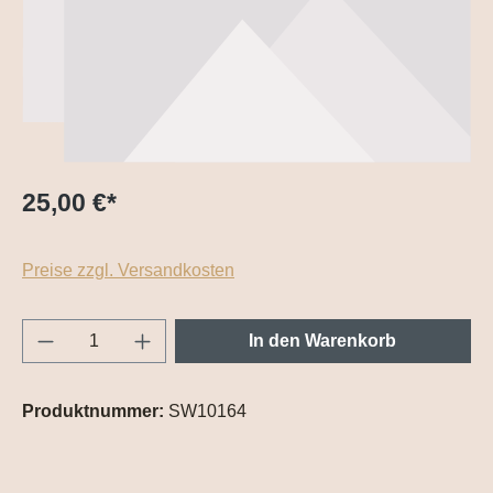
25,00 €
*
Preise zzgl. Versandkosten
Produkt Anzahl: Gib den gewünschten Wert e
In den Warenkorb
Produktnummer:
SW10164