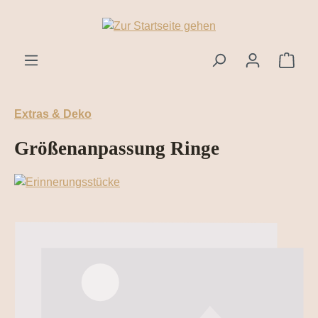
Zum Hauptinhalt springen
Ware
Extras & Deko
Größenanpassung Ringe
Bildergalerie überspringen