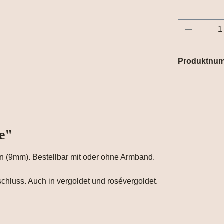
Produkt 
Produktnu
e"
 (9mm). Bestellbar mit oder ohne Armband.
schluss. Auch in vergoldet und rosévergoldet.