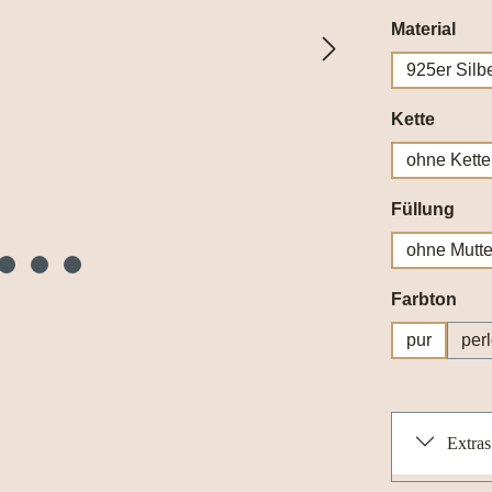
aus
Material
925er Silb
auswä
Kette
ohne Kette
aus
Füllung
ohne Mutte
aus
Farbton
pur
per
Extras