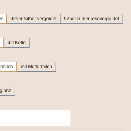
wählen
er
925er Silber vergoldet
925er Silber rosevergoldet
hlen
mit Kette
wählen
rmilch
mit Muttermilch
wählen
lglanz