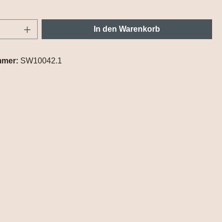
Anzahl: Gib den gewünschten Wert ein oder
In den Warenkorb
mmer:
SW10042.1