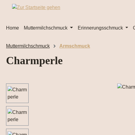
m Hauptinhalt springen
Zur Suche springen
Zur Hauptnavigation springen
Home
Muttermilchschmuck
Erinnerungsschmuck
Muttermilchschmuck
Armschmuck
Charmperle
Bildergalerie überspringen