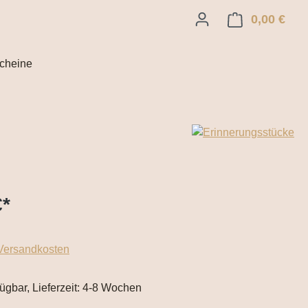
0,00 €
Ware
cheine
€
*
 Versandkosten
fügbar, Lieferzeit: 4-8 Wochen