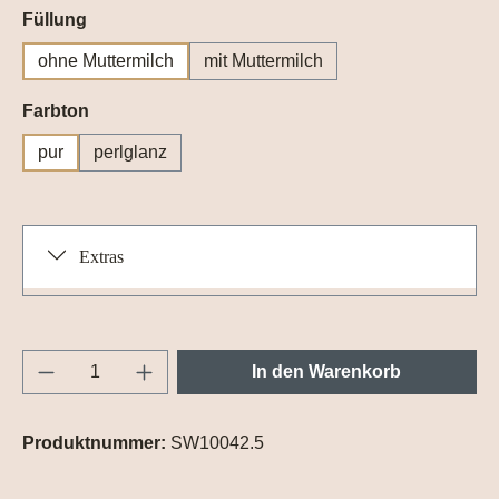
auswählen
Füllung
ohne Muttermilch
mit Muttermilch
auswählen
Farbton
pur
perlglanz
Extras
Produkt Anzahl: Gib den gewünschten Wert e
In den Warenkorb
Produktnummer:
SW10042.5