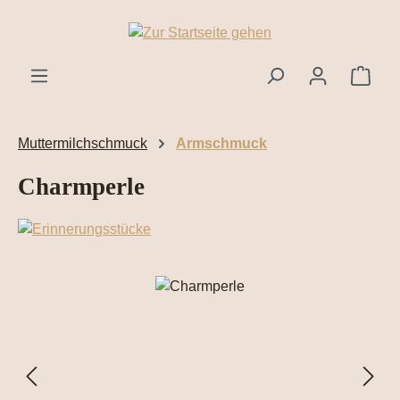
Zum Hauptinhalt springen
Ware
Muttermilchschmuck
Armschmuck
Charmperle
Bildergalerie überspringen