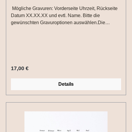
Mögliche Gravuren: Vorderseite Uhrzeit, Rückseite
Datum XX.XX.XX und evtl. Name. Bitte die
gewünschten Gravuroptionen auswählen.Die
Uhrzeit auf der Vorderseite wird in das Ziffernblatt
graviert. Die gewünschte Uhrzeit in die Textbox
schreiben.Durchmesser ca. 13 mm; Materialstärke
1,15 mm
Regulärer Preis:
17,00 €
Details