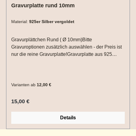
Gravurplatte rund 10mm
Material:
925er Silber vergoldet
Gravurplättchen Rund ( Ø 10mm)Bitte
Gravuroptionen zusätzlich auswählen - der Preis ist
nur die reine Gravurplatte!Gravurplatte aus 925
Sterlingsilber 10 mm (ohne Kette), vergoldet,
rosévergoldet oder Edelstahl.333er Gelbgold und
585 er Gelbgold Die Gravur ist auf der Vorder - und
Rückseite in Druck - oder Schreibschrift
Varianten ab
12,00 €
möglich.Auch Gravuren von Zeichnungen,
Handschriften, CTG´s sind möglich. Einfach
Regulärer Preis:
15,00 €
entsprechende Gravuroption auswählen und die
Datei per Upload mit in den Warenkorb legen.
Details
Lasergravuren (Fuß-/Handabdrücke) sind auf
vergoldeten Platten nicht möglich.