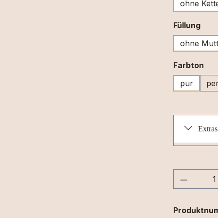
ohne Kett
aus
Füllung
ohne Mutt
au
Farbton
pur
per
Extras
Produkt
Produktnu