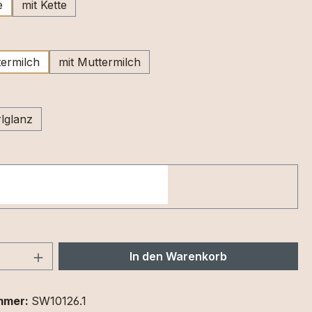
e
mit Kette
wählen
ermilch
mit Muttermilch
swählen
lglanz
 Anzahl: Gib den gewünschten Wert ein 
In den Warenkorb
mmer:
SW10126.1