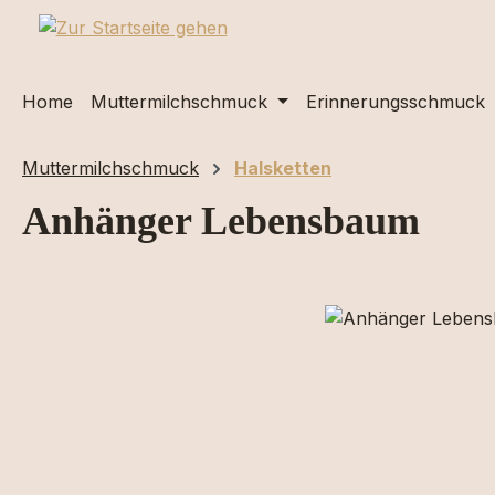
m Hauptinhalt springen
Zur Suche springen
Zur Hauptnavigation springen
Home
Muttermilchschmuck
Erinnerungsschmuck
Muttermilchschmuck
Halsketten
Anhänger Lebensbaum
Bildergalerie überspringen