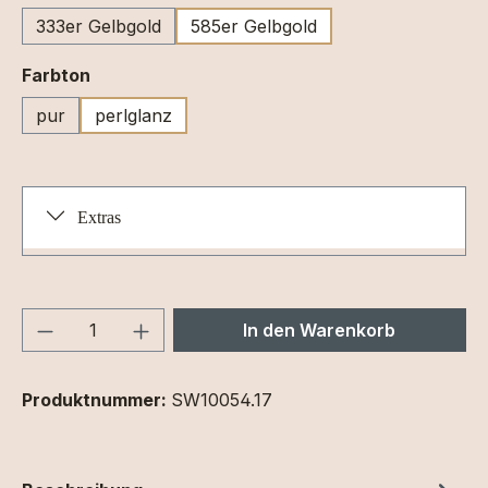
333er Gelbgold
585er Gelbgold
auswählen
Farbton
pur
perlglanz
Extras
Produkt Anzahl: Gib den gewünschten We
In den Warenkorb
Produktnummer:
SW10054.17