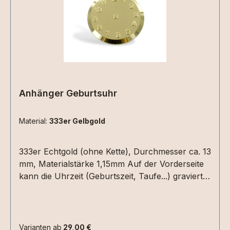
Anhänger Geburtsuhr
Material:
333er Gelbgold
333er Echtgold (ohne Kette), Durchmesser ca. 13
mm, Materialstärke 1,15mm Auf der Vorderseite
kann die Uhrzeit (Geburtszeit, Taufe...) graviert
werden. Hierzu einfach die Uhrzeit in die
Textbox schreiben. Auf der Rückseite Datum
(XX.XX.XX) und /oder ein Name mit max. 6
Zeichen.Bitte die entsprechenden
Varianten ab
29,00 €