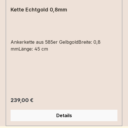
Kette Echtgold 0,8mm
Ankerkette aus 585er GelbgoldBreite: 0,8
mmLänge: 45 cm
Regulärer Preis:
239,00 €
Details