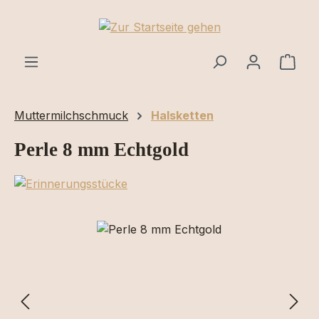
Zum Hauptinhalt springen
Ware
Muttermilchschmuck
Halsketten
Perle 8 mm Echtgold
Bildergalerie überspringen