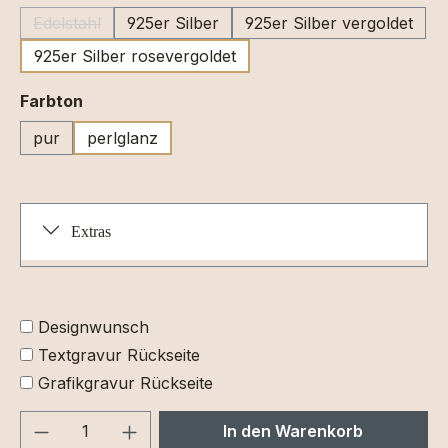
Edelstahl
925er Silber
925er Silber vergoldet
(Diese Option ist zurzeit nicht verfügbar.)
925er Silber rosevergoldet
auswählen
Farbton
pur
perlglanz
Extras
Designwunsch
Textgravur Rückseite
Grafikgravur Rückseite
Produkt Anzahl: Gib den gewünschten We
In den Warenkorb