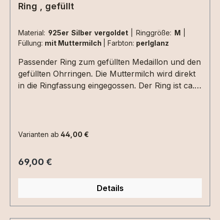
Ring , gefüllt
Material:
925er Silber vergoldet
|
Ringgröße:
M
|
Füllung:
mit Muttermilch
|
Farbton:
perlglanz
Passender Ring zum gefüllten Medaillon und den
gefüllten Ohrringen. Die Muttermilch wird direkt
in die Ringfassung eingegossen. Der Ring ist ca.
2,5 mm stark-die Muttermilchfüllung 8mm im
Durchmesser.folgende Ringgrößen sind
verfügbar:S - Innendurchmesser ca. 16,2 mmM -
Innendurchmesser ca. 17,2 mm L -
Varianten ab
44,00 €
Innendurchmesser ca. 18 mmXL-
Innendurchmesser ca. 19 mmSollte
Regulärer Preis:
69,00 €
Innendurchmesser 19 mm nicht ausreichen,
kann der Ring in Sterling Silber auch von
Details
unserer Goldschmiedin geweitet werden - hierbei
entstehen allerdings Zusatzkosten ! Bitte
erfragen. Den Ring gibt es auch in einer