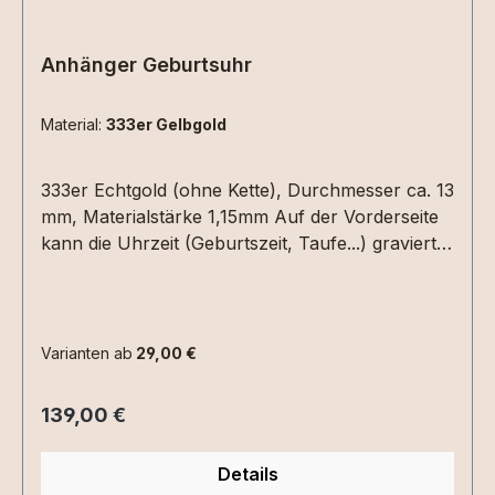
Anhänger Geburtsuhr
Material:
333er Gelbgold
333er Echtgold (ohne Kette), Durchmesser ca. 13
mm, Materialstärke 1,15mm Auf der Vorderseite
kann die Uhrzeit (Geburtszeit, Taufe...) graviert
werden. Hierzu einfach die Uhrzeit in die
Textbox schreiben. Auf der Rückseite Datum
(XX.XX.XX) und /oder ein Name mit max. 6
Zeichen.Bitte die entsprechenden
Varianten ab
29,00 €
Gravuroptionen auswählen.
Regulärer Preis:
139,00 €
Details