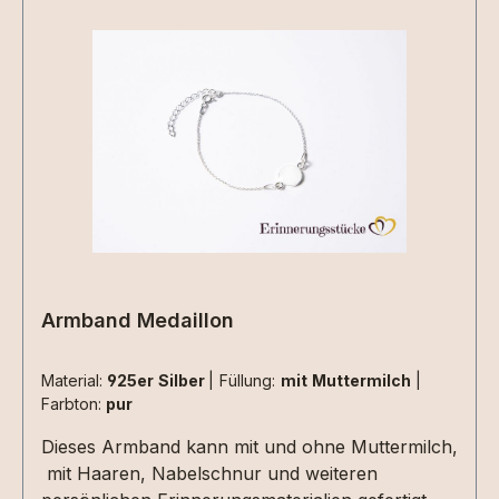
verstellbaren Variante, der für alle Größen
geeignet ist.Eine Gravur auf der Innenseite des
Ringes ist möglich.Abnutzungen in vergoldeten
oder rosévorgoldeten Ringen sind nach längerer
Tragezeit möglich.Extras können gerne
eingearbeitet werden.Die Materialen müssen
zusätzlich ausgewählt werden.Aufgrund der
begrenzten Fläche sind nicht alle Designs mit
jeder Haarsträhne umsetzbar , da kommt es
immer auf die Beschaffenheit der Haarsträhne/n
an. Dies können wir aber erst beurteilen wenn
wir die Materialien bei uns haben. 2 kleine
Armband Medaillon
Herzen nebeneinander aus Haarsträhnen sind
z.Bsp. nicht umsetzbar.
Material:
925er Silber
|
Füllung:
mit Muttermilch
|
Farbton:
pur
Dieses Armband kann mit und ohne Muttermilch,
mit Haaren, Nabelschnur und weiteren