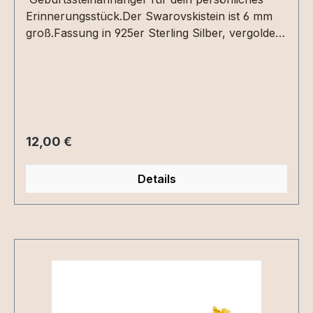
Erinnerungsstück.Der Swarovskistein ist 6 mm
groß.Fassung in 925er Sterling Silber, vergoldet
oder roséveroldet.
Regulärer Preis:
12,00 €
Details
Produktgalerie überspringen