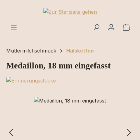
Zum Hauptinhalt springen
Ware
Muttermilchschmuck
Halsketten
Medaillon, 18 mm eingefasst
Bildergalerie überspringen