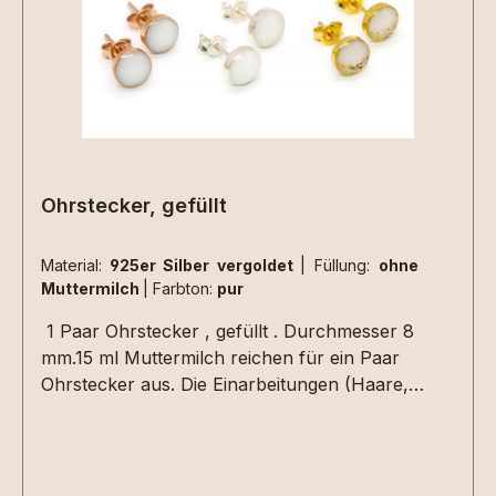
Ohrstecker, gefüllt
Material:
925er Silber vergoldet
|
Füllung:
ohne
Muttermilch
|
Farbton:
pur
1 Paar Ohrstecker , gefüllt . Durchmesser 8
mm.15 ml Muttermilch reichen für ein Paar
Ohrstecker aus. Die Einarbeitungen (Haare,
Blattmetall usw.) müssen nur einmal für das Paar
Ohrringe ausgewählt werden.Hier können Extras
eingearbeitet werden. Perfekt in Verbindung mit
den gefüllten Medaillons und Ringen.