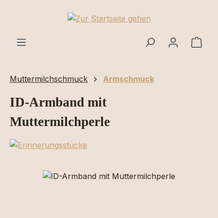
Zum Hauptinhalt springen
Ware
Muttermilchschmuck
Armschmuck
ID-Armband mit
Muttermilchperle
Bildergalerie überspringen