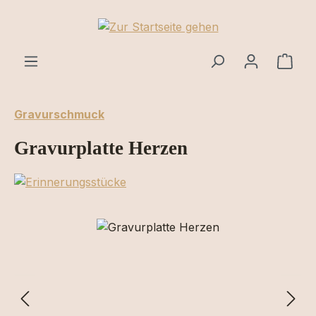
Zum Hauptinhalt springen
Ware
Gravurschmuck
Gravurplatte Herzen
Bildergalerie überspringen