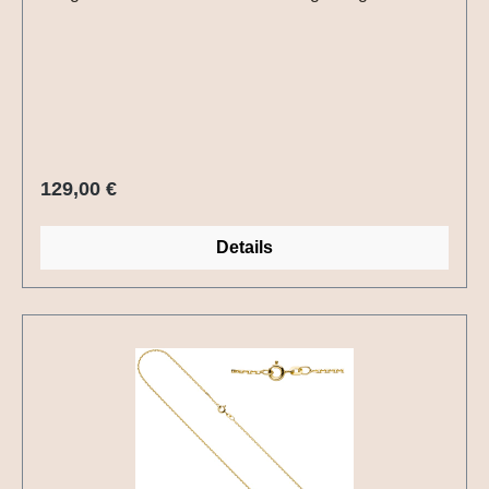
Regulärer Preis:
129,00 €
Details