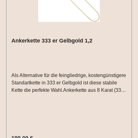
Ankerkette 333 er Gelbgold 1,2
Als Alternative für die feingliedrige, kostengünstigere
Standartkette in 333 er Gelbgold ist diese stabile
Kette die perfekte Wahl.Ankerkette aus 8 Karat (333)
Gelbgold, diamantiert, mit Federringverschluss,
Länge ca. 45 cm, Kettenstärke ca. 1,2 mm x 1,2 mm
Regulärer Preis:
199,00 €