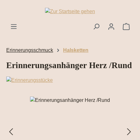
Zum Hauptinhalt springen
Ware
Erinnerungsschmuck
Halsketten
Erinnerungsanhänger Herz /Rund
Bildergalerie überspringen