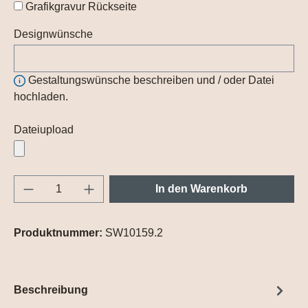
Grafikgravur Rückseite
Designwünsche
Gestaltungswünsche beschreiben und / oder Datei
hochladen.
Dateiupload
Produkt Anzahl: Gib den gewünschten Wert e
In den Warenkorb
Produktnummer:
SW10159.2
Beschreibung