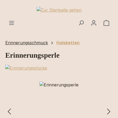
Zum Hauptinhalt springen
Ware
Erinnerungsschmuck
Halsketten
Erinnerungsperle
Bildergalerie überspringen