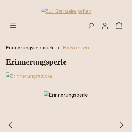
Zum Hauptinhalt springen
Ware
Erinnerungsschmuck
Halsketten
Erinnerungsperle
Bildergalerie überspringen