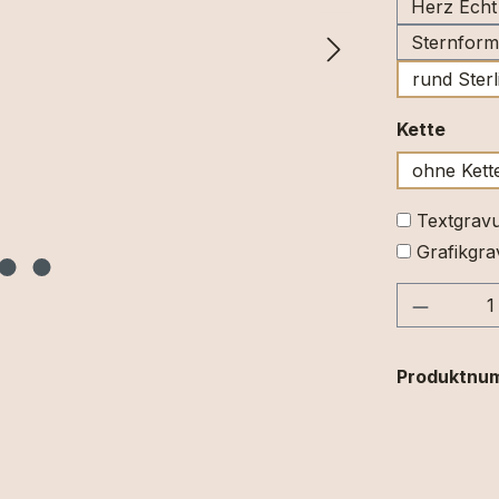
Herz Echt
Sternform 
rund Sterl
ausw
Kette
ohne Kett
Textgravu
Grafikgra
Produkt
Produktnu