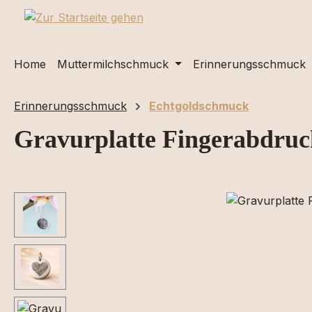
m Hauptinhalt springen
Zur Suche springen
Zur Hauptnavigation springen
Home
Muttermilchschmuck
Erinnerungsschmuck
Erinnerungsschmuck
Echtgoldschmuck
Gravurplatte Fingerabdruc
Bildergalerie überspringen