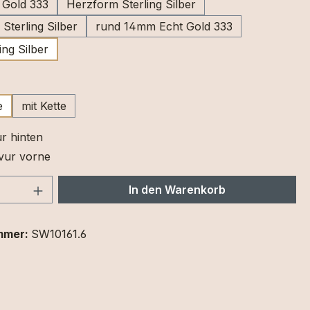
 Gold 333
Herzform Sterling Silber
Sterling Silber
rund 14mm Echt Gold 333
ing Silber
ählen
e
mit Kette
r hinten
vur vorne
 Anzahl: Gib den gewünschten Wert ein 
In den Warenkorb
mmer:
SW10161.6