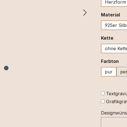
Herzform
au
Material
925er Silb
ausw
Kette
ohne Kett
au
Farbton
pur
per
Textgravu
Grafikgra
Designwün