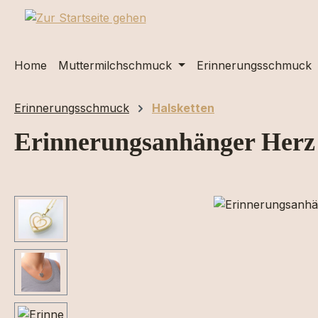
m Hauptinhalt springen
Zur Suche springen
Zur Hauptnavigation springen
Home
Muttermilchschmuck
Erinnerungsschmuck
Erinnerungsschmuck
Halsketten
Erinnerungsanhänger Herz
Bildergalerie überspringen