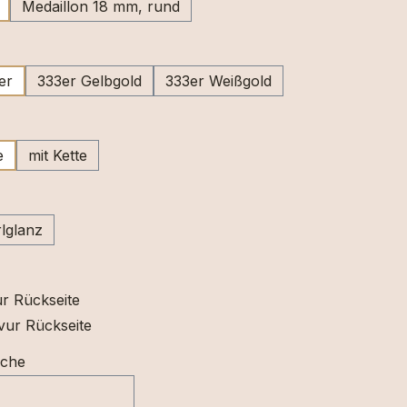
Medaillon 18 mm, rund
swählen
er
333er Gelbgold
333er Weißgold
ählen
e
mit Kette
swählen
lglanz
r Rückseite
vur Rückseite
sche