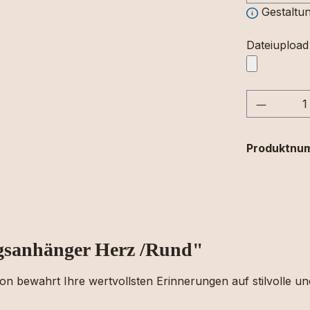
Gestaltun
Dateiupload
Produkt
Produktnu
gsanhänger Herz /Rund"
n bewahrt Ihre wertvollsten Erinnerungen auf stilvolle u