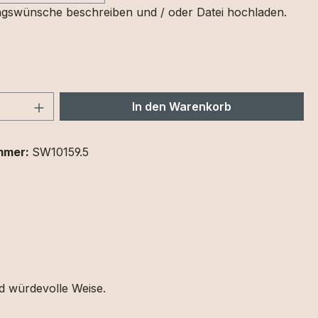
gswünsche beschreiben und / oder Datei hochladen.
 Anzahl: Gib den gewünschten Wert ein 
In den Warenkorb
mmer:
SW10159.5
nd würdevolle Weise.