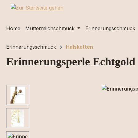
m Hauptinhalt springen
Zur Suche springen
Zur Hauptnavigation springen
Home
Muttermilchschmuck
Erinnerungsschmuck
Erinnerungsschmuck
Halsketten
Erinnerungsperle Echtgold
Bildergalerie überspringen