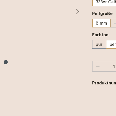
333er Gel
a
Perlgröße
8 mm
au
Farbton
pur
per
Produkt
Produktnu