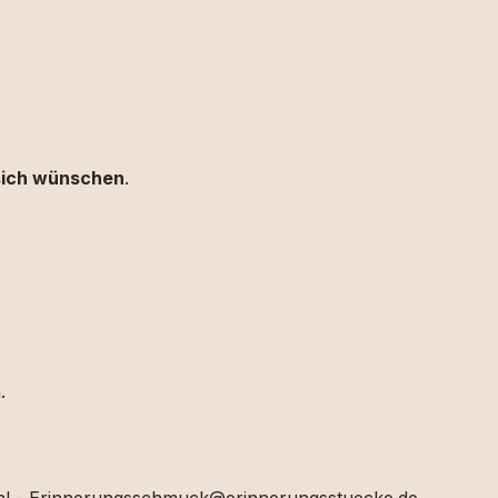
 sich wünschen
.
h.