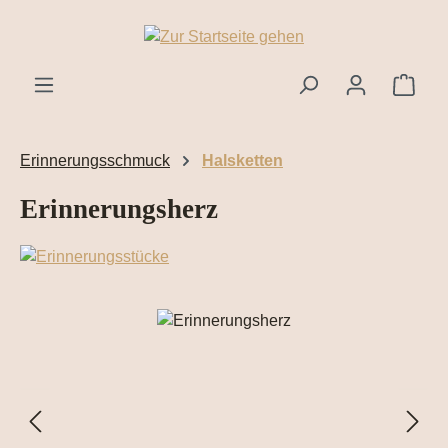
Zum Hauptinhalt springen
Ware
Erinnerungsschmuck
Halsketten
Erinnerungsherz
Bildergalerie überspringen