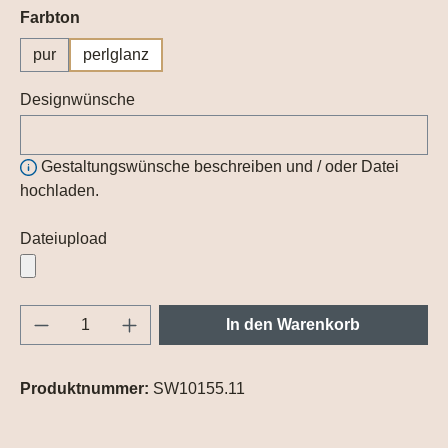
auswählen
Farbton
pur
perlglanz
Designwünsche
Gestaltungswünsche beschreiben und / oder Datei
hochladen.
Dateiupload
Produkt Anzahl: Gib den gewünschten Wert e
In den Warenkorb
Produktnummer:
SW10155.11