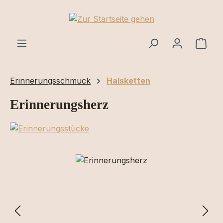
Zum Hauptinhalt springen
Ware
Erinnerungsschmuck
Halsketten
Erinnerungsherz
Bildergalerie überspringen