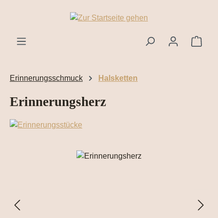
Zum Hauptinhalt springen
Ware
Erinnerungsschmuck
Halsketten
Erinnerungsherz
Bildergalerie überspringen