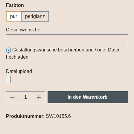
auswählen
Farbton
pur
perlglanz
Designwünsche
Gestaltungswünsche beschreiben und / oder Datei
hochladen.
Dateiupload
Produkt Anzahl: Gib den gewünschten Wert e
In den Warenkorb
Produktnummer:
SW10155.6