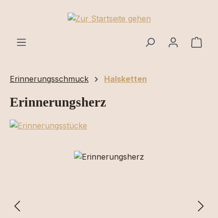
Zum Hauptinhalt springen
Ware
Erinnerungsschmuck
Halsketten
Erinnerungsherz
Bildergalerie überspringen