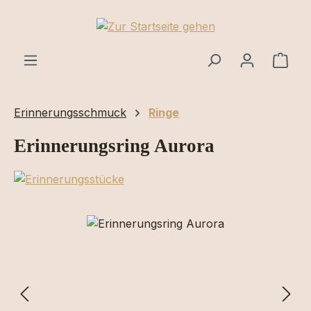
Zum Hauptinhalt springen
Ware
Erinnerungsschmuck
Ringe
Erinnerungsring Aurora
Bildergalerie überspringen