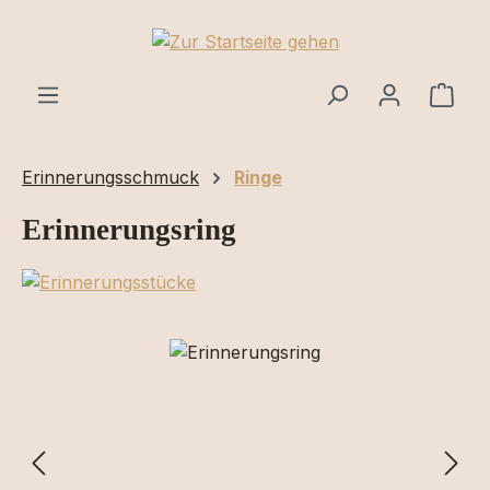
Zum Hauptinhalt springen
Ware
Erinnerungsschmuck
Ringe
Erinnerungsring
Bildergalerie überspringen