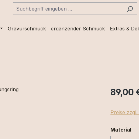
Gravurschmuck
ergänzender Schmuck
Extras & De
89,00 
Preise zzgl
au
Material