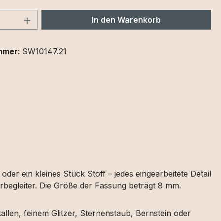
 Anzahl: Gib den gewünschten Wert ein 
In den Warenkorb
mmer:
SW10147.21
der ein kleines Stück Stoff – jedes eingearbeitete Detail
begleiter. Die Größe der Fassung beträgt 8 mm.
llen, feinem Glitzer, Sternenstaub, Bernstein oder