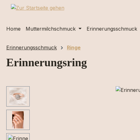
m Hauptinhalt springen
Zur Suche springen
Zur Hauptnavigation springen
Home
Muttermilchschmuck
Erinnerungsschmuck
Erinnerungsschmuck
Ringe
Erinnerungsring
Bildergalerie überspringen