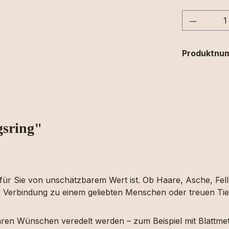
Produkt
Produktnu
gsring"
ür Sie von unschätzbarem Wert ist. Ob Haare, Asche, Fell o
Verbindung zu einem geliebten Menschen oder treuen Tier
hren Wünschen veredelt werden – zum Beispiel mit Blattmeta