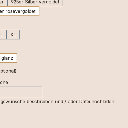
er
925er Silber vergoldet
er rosevergoldet
uswählen
L
XL
swählen
lglanz
ptional)
sche
gswünsche beschreiben und / oder Datei hochladen.