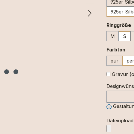
925er Silb
925er Silb
a
Ringgröße
M
S
au
Farbton
pur
per
Gravur (o
Designwün
Gestaltun
Dateiupload