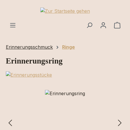
Zum Hauptinhalt springen
Ware
Erinnerungsschmuck
Ringe
Erinnerungsring
Bildergalerie überspringen