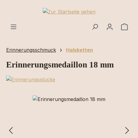
Zum Hauptinhalt springen
Ware
Erinnerungsschmuck
Halsketten
Erinnerungsmedaillon 18 mm
Bildergalerie überspringen