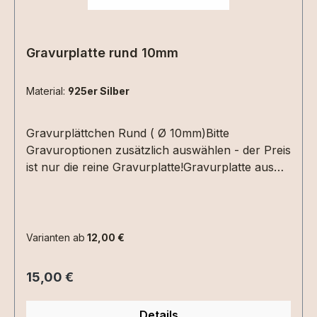
Gravurplatte rund 10mm
Material:
925er Silber
Gravurplättchen Rund ( Ø 10mm)Bitte
Gravuroptionen zusätzlich auswählen - der Preis
ist nur die reine Gravurplatte!Gravurplatte aus
925 Sterlingsilber 10 mm (ohne Kette), vergoldet,
rosévergoldet oder Edelstahl.333er Gelbgold und
585 er Gelbgold Die Gravur ist auf der Vorder -
und Rückseite in Druck - oder Schreibschrift
Varianten ab
12,00 €
möglich.Auch Gravuren von Zeichnungen,
Handschriften, CTG´s sind möglich. Einfach
Regulärer Preis:
15,00 €
entsprechende Gravuroption auswählen und die
Datei per Upload mit in den Warenkorb legen.
Details