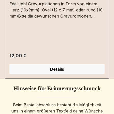
Edelstahl Gravurplättchen in Form von einem
Herz (10x9mm), Oval (12 x 7 mm) oder rund (10
mm)Bitte die gewünschen Gravuroptionen
auswählen und den Inhalt einfügen.Gravur ist
beidseitig möglich. Als Text ist je Seite ca. 16
Zeichen möglich als Druck -/oder Schreibschrift.
Sonderzeichen und Symbole bitte als Datei
anhängen.
Regulärer Preis:
12,00 €
Details
Hinweise für Erinnerungsschmuck
Beim Bestellabschluss besteht die Möglichkeit
uns in einem größeren Textfeld deine Wünsche