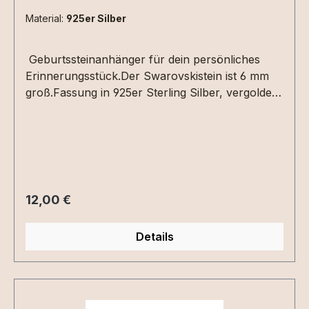
Material:
925er Silber
Geburtssteinanhänger für dein persönliches
Erinnerungsstück.Der Swarovskistein ist 6 mm
groß.Fassung in 925er Sterling Silber, vergoldet
oder roséveroldet.
Regulärer Preis:
12,00 €
Details