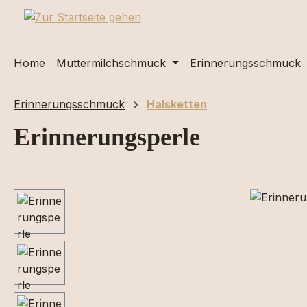
m Hauptinhalt springen
Zur Suche springen
Zur Hauptnavigation springen
Home
Muttermilchschmuck
Erinnerungsschmuck
Erinnerungsschmuck
Halsketten
Erinnerungsperle
Bildergalerie überspringen