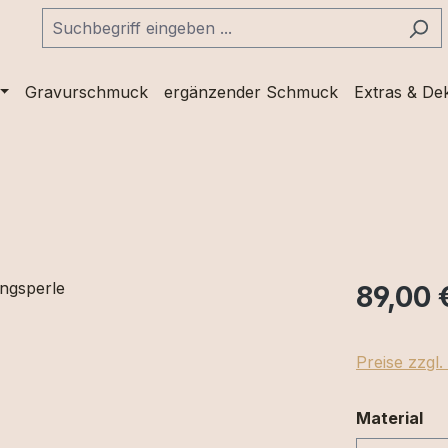
Gravurschmuck
ergänzender Schmuck
Extras & De
89,00 
Preise zzgl
au
Material