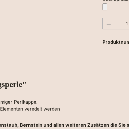
Produkt
Produktnu
sperle"
miger Perlkappe.
n Elementen veredelt werden
nenstaub, Bernstein und allen weiteren Zusätzen die Sie