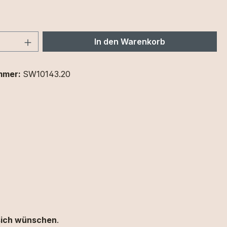
 Anzahl: Gib den gewünschten Wert ein 
In den Warenkorb
mmer:
SW10143.20
 sich wünschen
.