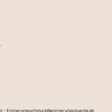
h.
swahl - Erinnerungsschmuck@erinnerungsstuecke.de