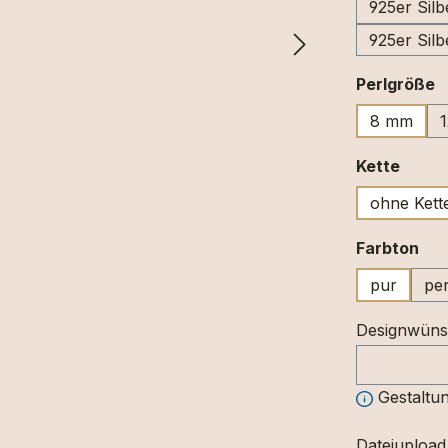
925er Silb
925er Silb
a
Perlgröße
8 mm
ausw
Kette
ohne Kett
au
Farbton
pur
per
Designwün
Gestaltun
Dateiupload