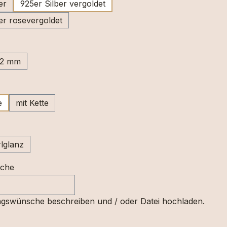
er
925er Silber vergoldet
er rosevergoldet
uswählen
12 mm
ählen
e
mit Kette
swählen
lglanz
sche
gswünsche beschreiben und / oder Datei hochladen.