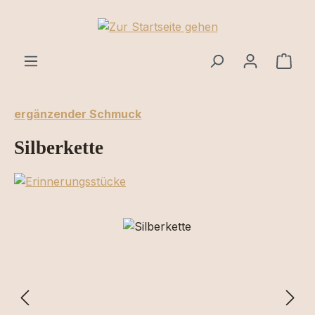
Zum Hauptinhalt springen
Ware
ergänzender Schmuck
Silberkette
Bildergalerie überspringen